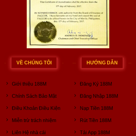
VỀ CHÚNG TÔI
HƯỚNG DẪN
Giới thiệu 188M
Đăng Ký 188M
Chính Sách Bảo Mật
Đăng Nhập 188M
Điều Khoản Điều Kiện
Nạp Tiền 188M
Miễn trừ trách nhiệm
Rút Tiền 188M
Liên Hệ nhà cái
Tải App 188M