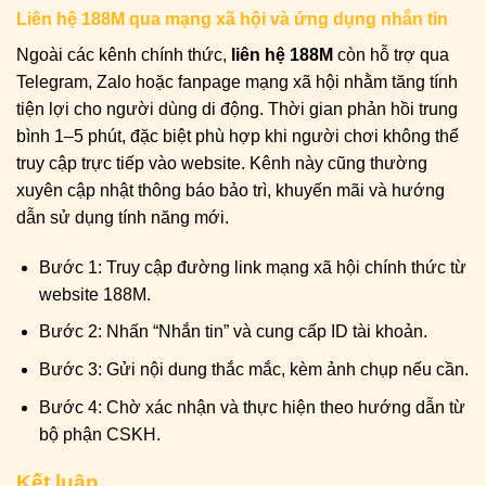
Liên hệ 188M qua mạng xã hội và ứng dụng nhắn tin
Ngoài các kênh chính thức,
liên hệ 188M
còn hỗ trợ qua
Telegram, Zalo hoặc fanpage mạng xã hội nhằm tăng tính
tiện lợi cho người dùng di động. Thời gian phản hồi trung
bình 1–5 phút, đặc biệt phù hợp khi người chơi không thể
truy cập trực tiếp vào website. Kênh này cũng thường
xuyên cập nhật thông báo bảo trì, khuyến mãi và hướng
dẫn sử dụng tính năng mới.
Bước 1: Truy cập đường link mạng xã hội chính thức từ
website 188M.
Bước 2: Nhấn “Nhắn tin” và cung cấp ID tài khoản.
Bước 3: Gửi nội dung thắc mắc, kèm ảnh chụp nếu cần.
Bước 4: Chờ xác nhận và thực hiện theo hướng dẫn từ
bộ phận CSKH.
Kết luận