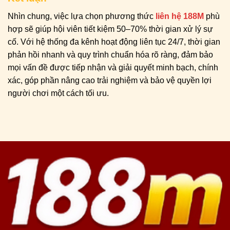
Nhìn chung, việc lựa chọn phương thức
liên hệ 188M
phù
hợp sẽ giúp hội viên tiết kiệm 50–70% thời gian xử lý sự
cố. Với hệ thống đa kênh hoạt động liên tục 24/7, thời gian
phản hồi nhanh và quy trình chuẩn hóa rõ ràng, đảm bảo
mọi vấn đề được tiếp nhận và giải quyết minh bạch, chính
xác, góp phần nâng cao trải nghiệm và bảo vệ quyền lợi
người chơi một cách tối ưu.