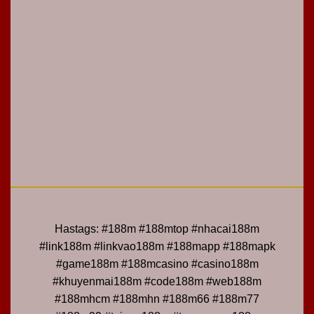
Hastags: #188m #188mtop #nhacai188m
#link188m #linkvao188m #188mapp #188mapk
#game188m #188mcasino #casino188m
#khuyenmai188m #code188m #web188m
#188mhcm #188mhn #188m66 #188m77