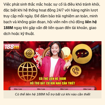
Việc phát sinh thắc mắc hoặc sự cố là điều khó tránh khỏi,
đặc biệt khi hệ thống hoạt động 24/7 với hàng nghìn lượt
truy cập mỗi ngày. Để đảm bảo trải nghiệm an toàn, minh
bạch và không gián đoạn, hội viên nên chủ động
liên hệ
188M
ngay khi gặp vấn đề liên quan đến tài khoản, giao
dịch hoặc kỹ thuật.
Có thể liên hệ 188M hỗ trợ bất cứ khi nào cần thiết