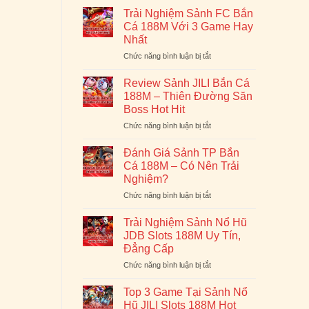
Số
Hoạt,
Trải Nghiệm Sảnh FC Bắn
Miền
Thưởng
Cá 188M Với 3 Game Hay
Bắc
Minh
Nhất
188M
Bạch
ở
Chức năng bình luận bị tắt
–
Trải
Cập
Nghiệm
Nhật
Review Sảnh JILI Bắn Cá
Sảnh
Nhanh,
188M – Thiên Đường Săn
FC
Nhận
Boss Hot Hit
Bắn
Thưởng
ở
Chức năng bình luận bị tắt
Cá
Khủng
Review
188M
Sảnh
Với
Đánh Giá Sảnh TP Bắn
JILI
3
Cá 188M – Có Nên Trải
Bắn
Game
Nghiệm?
Cá
Hay
ở
Chức năng bình luận bị tắt
188M
Nhất
Đánh
–
Giá
Thiên
Trải Nghiệm Sảnh Nổ Hũ
Sảnh
Đường
JDB Slots 188M Uy Tín,
TP
Săn
Đẳng Cấp
Bắn
Boss
ở
Chức năng bình luận bị tắt
Cá
Hot
Trải
188M
Hit
Nghiệm
–
Top 3 Game Tại Sảnh Nổ
Sảnh
Có
Hũ JILI Slots 188M Hot