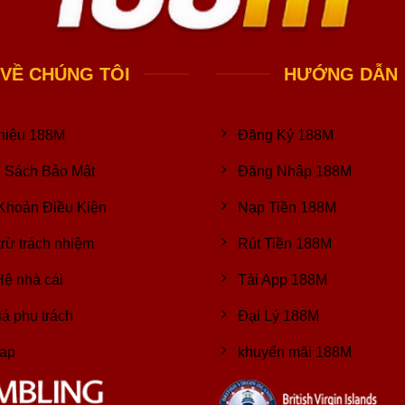
VỀ CHÚNG TÔI
HƯỚNG DẪN
thiệu 188M
Đăng Ký 188M
 Sách Bảo Mật
Đăng Nhập 188M
Khoản Điều Kiện
Nạp Tiền 188M
trừ trách nhiệm
Rút Tiền 188M
Hệ nhà cái
Tải App 188M
iả phụ trách
Đại Lý 188M
map
khuyến mãi 188M