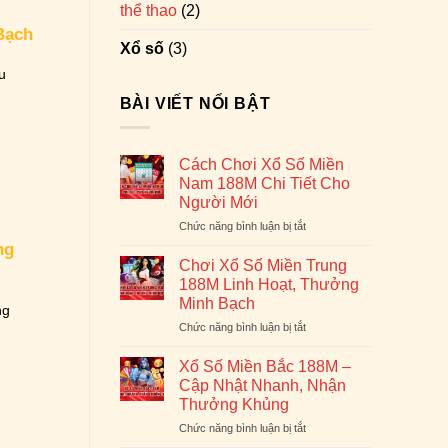
thể thao
(2)
Bạch
Xổ số
(3)
u
BÀI VIẾT NỔI BẬT
Cách Chơi Xổ Số Miền
Nam 188M Chi Tiết Cho
Người Mới
ở
Chức năng bình luận bị tắt
Cách
ng
Chơi
Chơi Xổ Số Miền Trung
Xổ
188M Linh Hoạt, Thưởng
Số
Minh Bạch
ng
Miền
ở
Chức năng bình luận bị tắt
Nam
Chơi
188M
Xổ
Chi
Xổ Số Miền Bắc 188M –
Số
Tiết
Cập Nhật Nhanh, Nhận
Miền
Cho
Thưởng Khủng
Trung
Người
ở
Chức năng bình luận bị tắt
188M
Mới
Xổ
Linh