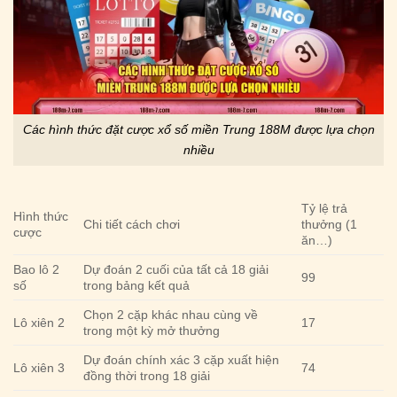
Các hình thức đặt cược xổ số miền Trung 188M được lựa chọn
nhiều
Tỷ lệ trả
Hình thức
Chi tiết cách chơi
thưởng (1
cược
ăn…)
Bao lô 2
Dự đoán 2 cuối của tất cả 18 giải
99
số
trong bảng kết quả
Chọn 2 cặp khác nhau cùng về
Lô xiên 2
17
trong một kỳ mở thưởng
Dự đoán chính xác 3 cặp xuất hiện
Lô xiên 3
74
đồng thời trong 18 giải