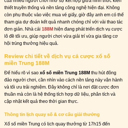
của nhiều người chơi nhờ sự kết hợp giữa hình thức kiến
thiết truyền thống và nền tảng công nghệ hiện đại. Không
còn phụ thuộc vào việc mua vé giấy, giờ đây anh em có thể
tham gia dự đoán kết quả nhanh chóng chỉ với vài thao tác
đơn giản. Nhà cái
188M
hiện đang phát triển dịch vụ cược
lô đề tối ưu, giúp người chơi vừa giải trí vừa gia tăng cơ
hội trúng thưởng hiệu quả.
Review chi tiết về dịch vụ cá cược xổ số
miền Trung 188M
Để hiểu rõ vì sao
xổ số miền Trung 188M
thu hút đông
đảo người chơi, cần nhìn vào cách nền tảng này vận hành
và tối ưu trải nghiệm. Đây không chỉ là nơi đặt cược đơn
thuần mà còn là hệ thống tích hợp dữ liệu, phân tích và
cập nhật kết quả theo thời gian thực.
Thông tin lịch quay số & cơ cấu giải thưởng
Xổ số miền Trung có lịch quay thưởng từ 17h15 đến