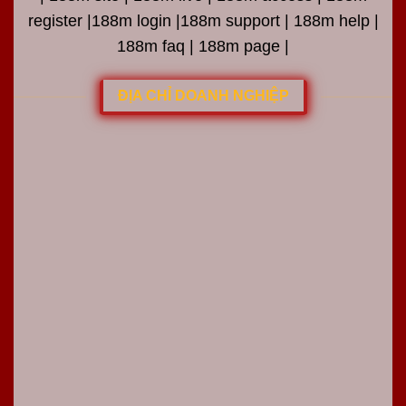
register |188m login |188m support | 188m help |
188m faq | 188m page |
ĐỊA CHỈ DOANH NGHIỆP