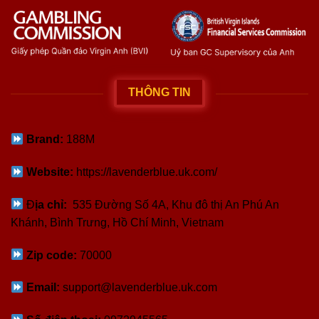
THÔNG TIN
Brand:
188M
Website:
https://lavenderblue.uk.com/
Đ
ịa chỉ:
535 Đường Số 4A, Khu đô thị An Phú An
Khánh, Bình Trưng, Hồ Chí Minh, Vietnam
Zip code:
70000
Email:
support@lavenderblue.uk.com