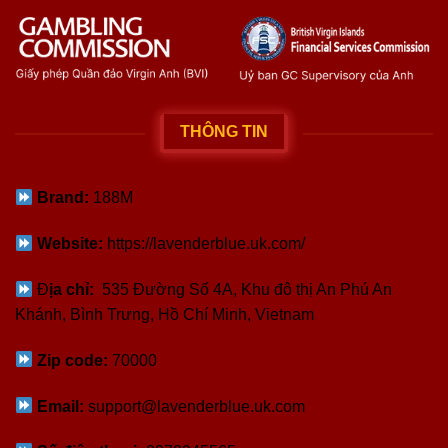
THÔNG TIN
Brand:
188M
Website:
https://lavenderblue.uk.com/
Đ
ịa chỉ:
535 Đường Số 4A, Khu đô thị An Phú An
Khánh, Bình Trưng, Hồ Chí Minh, Vietnam
Zip code:
70000
Email:
support@lavenderblue.uk.com