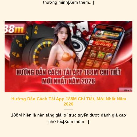
thưởng minh[Xem thêm...]
Hướng Dẫn Cách Tải App 188M Chi Tiết, Mới Nhất Năm
2026
188M hiện là nền tảng giải trí trực tuyến được đánh giá cao
nhờ tốc[Xem thêm...]