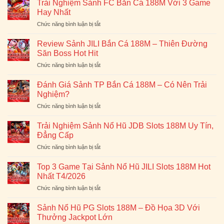
Linh
Trải Nghiệm Sảnh FC Bắn Cá 188M Với 3 Game
Mới
Miền
Hoạt,
Hay Nhất
Bắc
Thưởng
ở
Chức năng bình luận bị tắt
188M
Minh
Trải
–
Bạch
Nghiệm
Cập
Review Sảnh JILI Bắn Cá 188M – Thiên Đường
Sảnh
Nhật
Săn Boss Hot Hit
FC
Nhanh,
ở
Chức năng bình luận bị tắt
Bắn
Nhận
Review
Cá
Thưởng
Sảnh
188M
Đánh Giá Sảnh TP Bắn Cá 188M – Có Nên Trải
Khủng
JILI
Với
Nghiệm?
Bắn
3
ở
Chức năng bình luận bị tắt
Cá
Game
Đánh
188M
Hay
Giá
–
Trải Nghiệm Sảnh Nổ Hũ JDB Slots 188M Uy Tín,
Nhất
Sảnh
Thiên
Đẳng Cấp
TP
Đường
ở
Chức năng bình luận bị tắt
Bắn
Săn
Trải
Cá
Boss
Nghiệm
188M
Top 3 Game Tại Sảnh Nổ Hũ JILI Slots 188M Hot
Hot
Sảnh
–
Nhất T4/2026
Hit
Nổ
Có
ở
Chức năng bình luận bị tắt
Hũ
Nên
Top
JDB
Trải
3
Slots
Sảnh Nổ Hũ PG Slots 188M – Đồ Họa 3D Với
Nghiệm?
Game
188M
Thưởng Jackpot Lớn
Tại
Uy