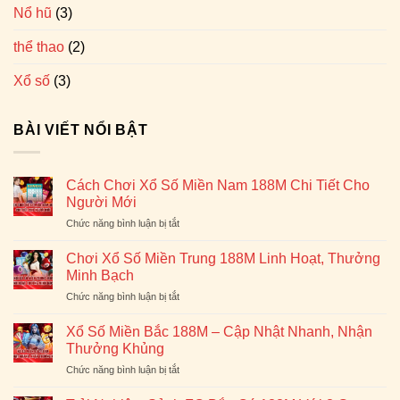
Nổ hũ
(3)
thể thao
(2)
Xổ số
(3)
BÀI VIẾT NỔI BẬT
Cách Chơi Xổ Số Miền Nam 188M Chi Tiết Cho
Người Mới
ở
Chức năng bình luận bị tắt
Cách
Chơi
Chơi Xổ Số Miền Trung 188M Linh Hoạt, Thưởng
Xổ
Minh Bạch
Số
ở
Chức năng bình luận bị tắt
Miền
Chơi
Nam
Xổ
188M
Xổ Số Miền Bắc 188M – Cập Nhật Nhanh, Nhận
Số
Chi
Thưởng Khủng
Miền
Tiết
ở
Chức năng bình luận bị tắt
Trung
Cho
Xổ
188M
Người
Số