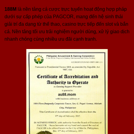
188M
là nền tảng cá cược trực tuyến hoạt động hợp pháp
dưới sự cấp phép của PAGCOR, mang đến hệ sinh thái
giải trí đa dạng từ thể thao, casino trực tiếp đến slot và bắn
cá. Nền tảng tối ưu trải nghiệm người dùng, xử lý giao dịch
nhanh chóng cùng nhiều ưu đãi cạnh tranh.