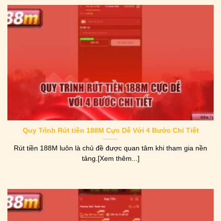
Quy Trình Rút tiền 188M Cực Dễ Với 4 Bước Chi Tiết
Rút tiền 188M luôn là chủ đề được quan tâm khi tham gia nền
tảng.[Xem thêm...]