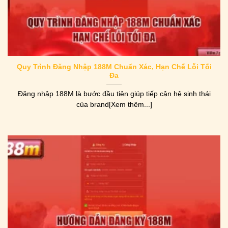
Quy Trình Đăng Nhập 188M Chuẩn Xác, Hạn Chế Lỗi Tối
Đa
Đăng nhập 188M là bước đầu tiên giúp tiếp cận hệ sinh thái
của brand[Xem thêm...]