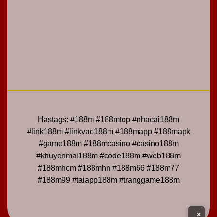
Hastags: #188m #188mtop #nhacai188m
#link188m #linkvao188m #188mapp #188mapk
#game188m #188mcasino #casino188m
#khuyenmai188m #code188m #web188m
#188mhcm #188mhn #188m66 #188m77
#188m99 #taiapp188m #tranggame188m
×