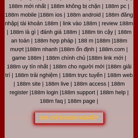
188m mới nhất | 188m không bị chặn | 188m pc |
188m mobile |188m ios | 188m android | 188m đăng
nhập| tài khoản 188m | link vào 188m | review 188m
| 188m là gì | đánh giá 188m | 188m tin cậy | 188m
an toàn | 188m hợp pháp | 188 m |188m |188m
mượt |188m nhanh |188m ổn định | 188m.com |
game 188m | 188m chính chủ |188m link mới |
188m uy tín nhất | 188m cho người mới |188m giải
trí | 188m trải nghiệm | 188m trực tuyến | 188m web
| 188m site | 188m live | 188m access | 188m
register |188m login |188m support | 188m help |
188m faq | 188m page |
ĐỊA CHỈ DOANH NGHIỆP