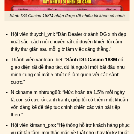
Sảnh DG Casino 188M nhận được rất nhiều lời khen có cánh
Hội viên thuychi_vnl: “Dàn Dealer ở sảnh DG xinh đẹp
xuất sắc, cách nói chuyện rất có duyên khiến tôi cảm
thấy thư giãn sau mỗi giờ làm việc căng thẳng.”
Thành viên vantoan_bet: “
Sảnh DG Casino 188M
có
giao diện rất dễ thao tác, dù là người mới bắt đầu như
mình cũng chỉ mất 5 phút để làm quen với các sảnh
cược.”
Nickname minhtrung88: “Mức hoàn trả 1.5% mỗi ngày
là con số cực kỳ cạnh tranh, giúp tôi có thêm một khoản
vốn đáng kể để tiếp tục chinh chiến các ván bài tiếp
theo.”
Hội viên kimanh_pro: “Hệ thống hỗ trợ khách hàng phục
vụ rất tận tâm, mọi thắc mắc về luật chơi hay lỗi kỹ thuật