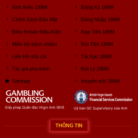
Giới thiệu 188M
Đăng Ký 188M
Chính Sách Bảo Mật
Đăng Nhập 188M
Điều Khoản Điều Kiện
Nạp Tiền 188M
Miễn trừ trách nhiệm
Rút Tiền 188M
Liên Hệ nhà cái
Tải App 188M
Tác giả phụ trách
Đại Lý 188M
Sitemap
khuyến mãi 188M
THÔNG TIN