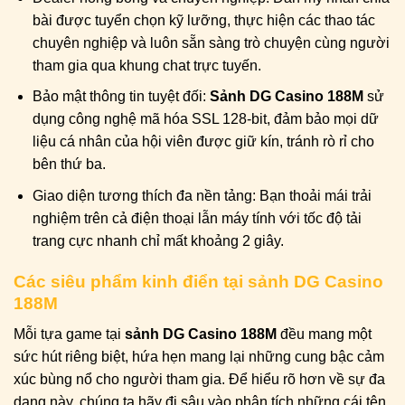
bài được tuyển chọn kỹ lưỡng, thực hiện các thao tác
chuyên nghiệp và luôn sẵn sàng trò chuyện cùng người
tham gia qua khung chat trực tuyến.
Bảo mật thông tin tuyệt đối:
Sảnh DG Casino 188M
sử
dụng công nghệ mã hóa SSL 128-bit, đảm bảo mọi dữ
liệu cá nhân của hội viên được giữ kín, tránh rò rỉ cho
bên thứ ba.
Giao diện tương thích đa nền tảng: Bạn thoải mái trải
nghiệm trên cả điện thoại lẫn máy tính với tốc độ tải
trang cực nhanh chỉ mất khoảng 2 giây.
Các siêu phẩm kinh điển tại sảnh DG Casino
188M
Mỗi tựa game tại
sảnh DG Casino 188M
đều mang một
sức hút riêng biệt, hứa hẹn mang lại những cung bậc cảm
xúc bùng nổ cho người tham gia. Để hiểu rõ hơn về sự đa
dạng này, chúng ta hãy đi sâu vào phân tích những cái tên