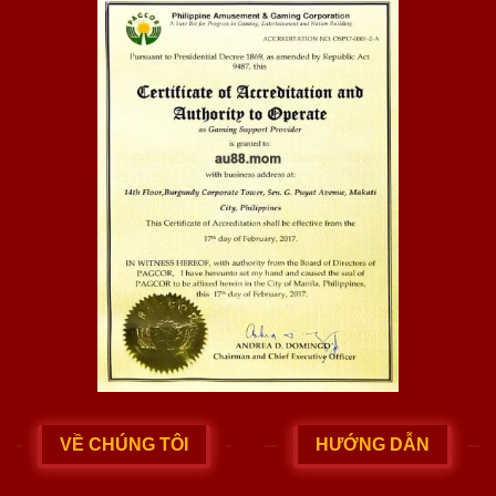
VỀ CHÚNG TÔI
HƯỚNG DẪN