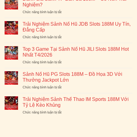
JILI
Với
Nghiệm?
Bắn
3
ở
Chức năng bình luận bị tắt
Cá
Game
Đánh
188M
Hay
Giá
–
Trải Nghiệm Sảnh Nổ Hũ JDB Slots 188M Uy Tín,
Nhất
Sảnh
Thiên
Đẳng Cấp
TP
Đường
ở
Chức năng bình luận bị tắt
Bắn
Săn
Trải
Cá
Boss
Nghiệm
188M
Top 3 Game Tại Sảnh Nổ Hũ JILI Slots 188M Hot
Hot
Sảnh
–
Nhất T4/2026
Hit
Nổ
Có
ở
Chức năng bình luận bị tắt
Hũ
Nên
Top
JDB
Trải
3
Slots
Sảnh Nổ Hũ PG Slots 188M – Đồ Họa 3D Với
Nghiệm?
Game
188M
Thưởng Jackpot Lớn
Tại
Uy
ở
Chức năng bình luận bị tắt
Sảnh
Tín,
Sảnh
Nổ
Đẳng
Nổ
Hũ
Trải Nghiệm Sảnh Thể Thao IM Sports 188M Với
Cấp
Hũ
JILI
Tỷ Lệ Kèo Khủng
PG
Slots
ở
Chức năng bình luận bị tắt
Slots
188M
Trải
188M
Hot
Nghiệm
–
Nhất
Sảnh
Đồ
T4/2026
Thể
Họa