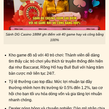
Sảnh DG Casino 188M ghi điểm với 40 game hay và công bằng
100%
Kho game đồ sộ với 40 trò chơi: Thành viên dễ dàng
tìm thấy các trò chơi yêu thích từ truyền thống đến hiện
đại như Baccarat, Rồng Hổ hay Bull Bull với hàng trăm
bàn cược mở liên tục 24/7.
Tỷ lệ thưởng cao top đầu: Mức lợi nhuận tại đây
thường nhỉnh hơn thị trường từ 0.5% đến 1.2%, tạo cơ
hội cho bạn tối ưu hóa dòng vốn và gia tăng lợi nhuận
nhanh chóng.
Dealer nóng bỏng và chuyên nghiệp: Dàn mỹ nhân chia