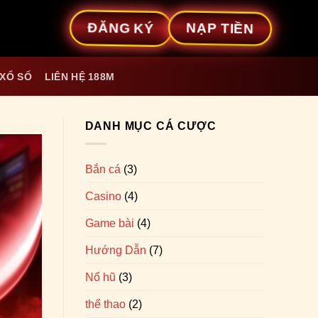
NẠP TIỀN
ĐĂNG KÝ
XỔ SỐ
LIÊN HỆ 188M
DANH MỤC CÁ CƯỢC
Bắn cá
(3)
Casino
(4)
Game bài
(4)
Hướng Dẫn
(7)
Nổ hũ
(3)
thể thao
(2)