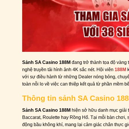
Sảnh SA Casino 188M
đang trở thành tọa độ vàng t
nghệ truyền tải hình ảnh 4K sắc nét. Hội viên
188M
với sự điều hành từ những Dealer nóng bỏng, chuyên
toàn nỗi lo về việc can thiệp kết quả từ phần mềm b
Thông tin sảnh SA Casino 18
Sảnh SA Casino 188M
hiện sở hữu danh mục giải t
Baccarat, Roulette hay Rồng Hổ. Tại mỗi bàn chơi, 
động bầu không khí, mang lại cảm giác chân thực gi