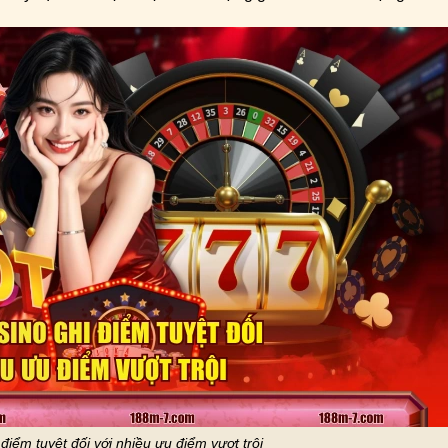
điểm tuyệt đối với nhiều ưu điểm vượt trội