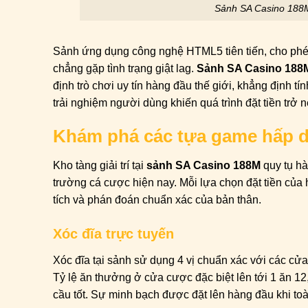
Sảnh SA Casino 188M 
Sảnh ứng dụng công nghệ HTML5 tiên tiến, cho phép 
chẳng gặp tình trạng giật lag.
Sảnh SA Casino 188
định trò chơi uy tín hàng đầu thế giới, khẳng định tín
trải nghiệm người dùng khiến quá trình đặt tiền trở
Khám phá các tựa game hấp d
Kho tàng giải trí tại
sảnh SA Casino 188M
quy tụ hà
trường cá cược hiện nay. Mỗi lựa chọn đặt tiền của
tích và phán đoán chuẩn xác của bản thân.
Xóc đĩa trực tuyến
Xóc đĩa tại sảnh sử dụng 4 vị chuẩn xác với các cử
Tỷ lệ ăn thưởng ở cửa cược đặc biệt lên tới 1 ăn 12
cầu tốt. Sự minh bạch được đặt lên hàng đầu khi toà