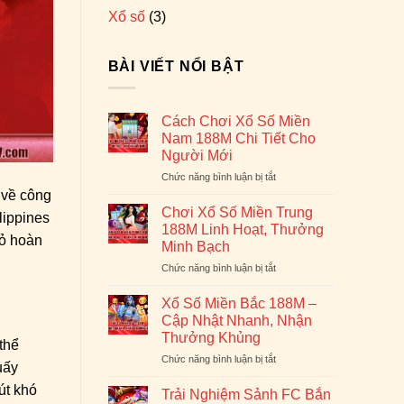
Xổ số
(3)
BÀI VIẾT NỔI BẬT
Cách Chơi Xổ Số Miền
Nam 188M Chi Tiết Cho
Người Mới
ở
Chức năng bình luận bị tắt
Cách
 về công
Chơi
Chơi Xổ Số Miền Trung
lippines
Xổ
188M Linh Hoạt, Thưởng
Số
bỏ hoàn
Minh Bạch
Miền
ở
Chức năng bình luận bị tắt
Nam
Chơi
188M
Xổ
Chi
Xổ Số Miền Bắc 188M –
Số
Tiết
Cập Nhật Nhanh, Nhận
Miền
Cho
Thưởng Khủng
thể
Trung
Người
ở
Chức năng bình luận bị tắt
188M
Mới
uấy
Xổ
Linh
út khó
Số
Hoạt,
Trải Nghiệm Sảnh FC Bắn