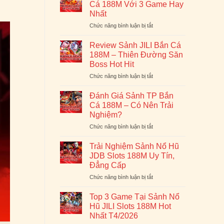
Miền
Thưởng
Cá 188M Với 3 Game Hay
Bắc
Minh
Nhất
188M
Bạch
ở
Chức năng bình luận bị tắt
–
Trải
Cập
Nghiệm
Nhật
Review Sảnh JILI Bắn Cá
Sảnh
Nhanh,
188M – Thiên Đường Săn
FC
Nhận
Boss Hot Hit
Bắn
Thưởng
ở
Chức năng bình luận bị tắt
Cá
Khủng
Review
188M
Sảnh
Với
Đánh Giá Sảnh TP Bắn
JILI
3
Cá 188M – Có Nên Trải
Bắn
Game
Nghiệm?
Cá
Hay
ở
Chức năng bình luận bị tắt
188M
Nhất
Đánh
–
Giá
Thiên
Trải Nghiệm Sảnh Nổ Hũ
Sảnh
Đường
JDB Slots 188M Uy Tín,
TP
Săn
Đẳng Cấp
Bắn
Boss
ở
Chức năng bình luận bị tắt
Cá
Hot
Trải
188M
Hit
Nghiệm
–
Top 3 Game Tại Sảnh Nổ
Sảnh
Có
Hũ JILI Slots 188M Hot
Nổ
Nên
Nhất T4/2026
Hũ
Trải