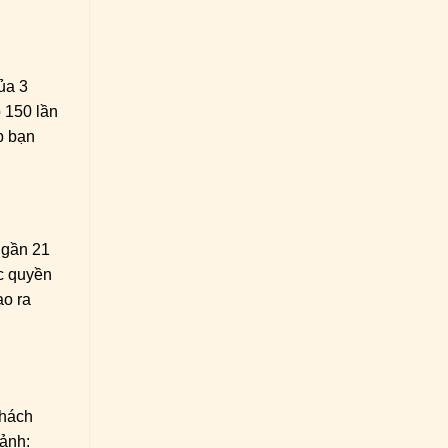
ủa 3
 150 lần
p bạn
m gần 21
ác quyền
ạo ra
khách
sảnh: