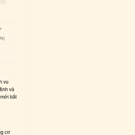
e
AI)
%
h vụ
định và
 mới bắt
ng cơ