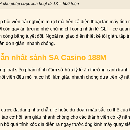
cho phép cược linh hoạt từ 1K – 500 triệu
hội viên trải nghiệm mượt mà trên cả điện thoại lẫn máy tính
M
còn gây ấn tượng nhờ chứng chỉ công nhận từ GLI – cơ quan
h công bằng tuyệt đối. Ngoài ra, giao diện thiết kế tối giản, tập 
 nên đơn giản, nhanh chóng.
ẫn nhất sảnh SA Casino 188M
ng loạt siêu phẩm đình đám sở hữu tỷ lệ ăn thưởng cạnh tranh 
 hội viên đều mở ra cơ hội làm giàu nhanh chóng dựa trên kỹ n
a cược đa dạng như chẵn, lẻ hoặc dự đoán màu sắc cụ thể của t
, tạo cơ hội làm giàu nhanh chóng cho các thành viên có kỹ năn
n bộ quá trình xóc đĩa diễn ra ngay trước ống kính máy quay siê